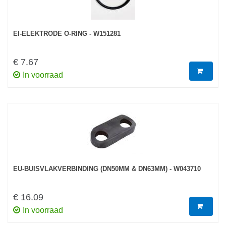
EI-ELEKTRODE O-RING - W151281
€ 7.67
In voorraad
EU-BUISVLAKVERBINDING (DN50MM & DN63MM) - W043710
€ 16.09
In voorraad