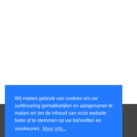
Wij maken gebruik van cookies om uw
surfervaring gemakkelijker en aangenamer te
Contacteer ons
maken en om de inhoud van onze website
beter af te stemmen op uw behoeften en
KenS services bv
voorkeuren.
Meer info...
Honsdonkstraat 25A