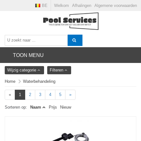
BE
Welkom
Afhalingen
Algemene voorwaarden
TOON MENU
Wijzig categorie
Filteren
Home
Waterbehandeling
«
1
2
3
4
5
»
Sorteren op:
Naam
Prijs
Nieuw