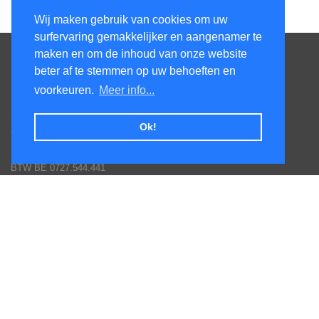
Wij maken gebruik van cookies om uw
surfervaring gemakkelijker en aangenamer te
Contacteer ons
maken en om de inhoud van onze website
beter af te stemmen op uw behoeften en
KenS services bv
voorkeuren.
Meer info...
Honsdonkstraat 25A
3120 Tremelo
Ok!
Tel. 016/60.93.00 - 0475/620.520
Email: info@poolservices.be
BTW BE 0727.544.441
Veel gestelde vragen
Hoe een bestelling plaatsen
Afhalingen
Toestellen monteren
Goederen terug sturen
Betaal mogelijkheden
Garantie voorwaarden fabrikanten