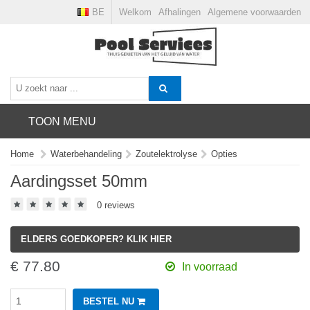
BE
Welkom
Afhalingen
Algemene voorwaarden
TOON MENU
Home
Waterbehandeling
Zoutelektrolyse
Opties
Aardingsset 50mm
0 reviews
ELDERS GOEDKOPER? KLIK HIER
€ 77.80
In voorraad
BESTEL NU