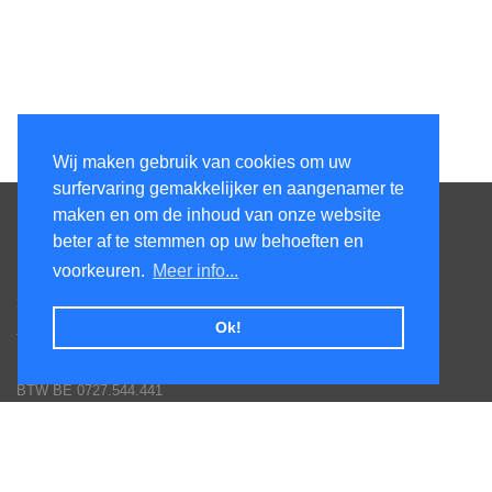
Wij maken gebruik van cookies om uw
surfervaring gemakkelijker en aangenamer te
Contacteer ons
maken en om de inhoud van onze website
beter af te stemmen op uw behoeften en
KenS services bv
voorkeuren.
Meer info...
Honsdonkstraat 25A
3120 Tremelo
Ok!
Tel. 016/60.93.00 - 0475/620.520
Email: info@poolservices.be
BTW BE 0727.544.441
Veel gestelde vragen
Hoe een bestelling plaatsen