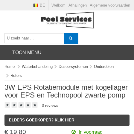
BE
Welkom
Afhalingen
Algemene voorwaarden
TOON MENU
Home
Waterbehandeling
Doseersystemen
Onderdelen
Rotors
3W EPS Rotatiemodule met kogellager
voor EPS en Technopool zwarte pomp
0 reviews
ELDERS GOEDKOPER? KLIK HIER
€ 19.80
In voorraad