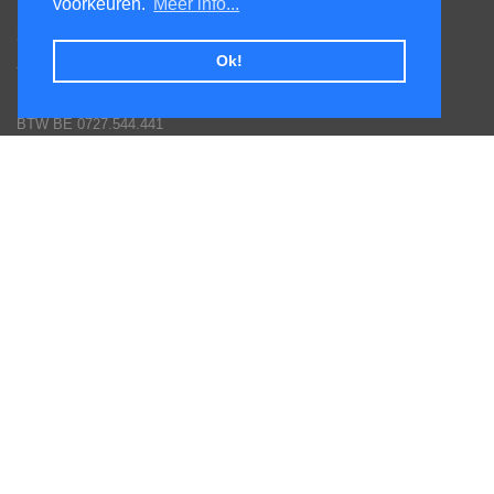
voorkeuren.
Meer info...
Honsdonkstraat 25A
3120 Tremelo
Ok!
Tel. 016/60.93.00 - 0475/620.520
Email: info@poolservices.be
BTW BE 0727.544.441
Veel gestelde vragen
Hoe een bestelling plaatsen
Afhalingen
Toestellen monteren
Goederen terug sturen
Betaal mogelijkheden
Garantie voorwaarden fabrikanten
Inschrijven nieuws en promotie brieven
Volg ons op