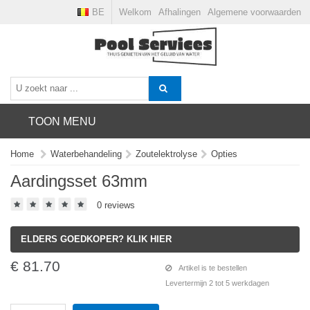
BE
Welkom
Afhalingen
Algemene voorwaarden
TOON MENU
Home
Waterbehandeling
Zoutelektrolyse
Opties
Aardingsset 63mm
0 reviews
ELDERS GOEDKOPER? KLIK HIER
€ 81.70
Artikel is te bestellen
Levertermijn 2 tot 5 werkdagen