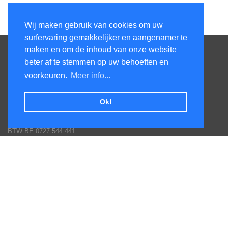
Wij maken gebruik van cookies om uw
surfervaring gemakkelijker en aangenamer te
Contacteer ons
maken en om de inhoud van onze website
beter af te stemmen op uw behoeften en
KenS services bv
voorkeuren.
Meer info...
Honsdonkstraat 25A
3120 Tremelo
Ok!
Tel. 016/60.93.00 - 0475/620.520
Email: info@poolservices.be
BTW BE 0727.544.441
Veel gestelde vragen
Hoe een bestelling plaatsen
Afhalingen
Toestellen monteren
Goederen terug sturen
Betaal mogelijkheden