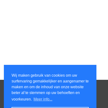
Wij maken gebruik van cookies om uw
surfervaring gemakkelijker en aangenamer te
Contacteer ons
maken en om de inhoud van onze website
beter af te stemmen op uw behoeften en
KenS services bv
voorkeuren.
Meer info...
Honsdonkstraat 25A
3120 Tremelo