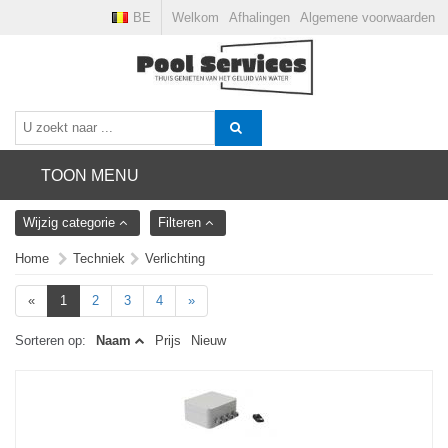
BE
Welkom
Afhalingen
Algemene voorwaarden
TOON MENU
Wijzig categorie
Filteren
Home
Techniek
Verlichting
«
1
2
3
4
»
Sorteren op:
Naam
Prijs
Nieuw