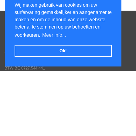
Wij maken gebruik van cookies om uw
surfervaring gemakkelijker en aangenamer te
Contacteer ons
maken en om de inhoud van onze website
beter af te stemmen op uw behoeften en
KenS services bv
voorkeuren.
Meer info...
Honsdonkstraat 25A
3120 Tremelo
Ok!
Tel. 016/60.93.00 - 0475/620.520
Email: info@poolservices.be
BTW BE 0727.544.441
Veel gestelde vragen
Hoe een bestelling plaatsen
Afhalingen
Toestellen monteren
Goederen terug sturen
Betaal mogelijkheden
Garantie voorwaarden fabrikanten