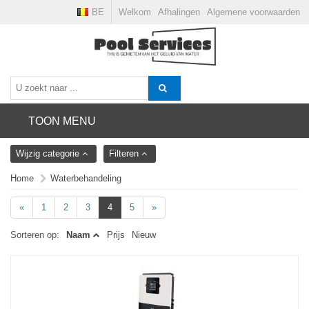
BE
Welkom
Afhalingen
Algemene voorwaarden
TOON MENU
Wijzig categorie
Filteren
Home
Waterbehandeling
«
1
2
3
4
5
»
Sorteren op:
Naam
Prijs
Nieuw