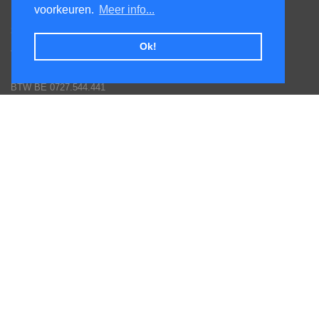
voorkeuren.
Meer info...
Honsdonkstraat 25A
3120 Tremelo
Ok!
Tel. 016/60.93.00 - 0475/620.520
Email: info@poolservices.be
BTW BE 0727.544.441
Veel gestelde vragen
Toestellen monteren
Hoe een bestelling plaatsen
Afhalingen
Goederen terug sturen
Betaal mogelijkheden
Garantie voorwaarden fabrikanten
Inschrijven nieuws en promotie brieven
Volg ons op