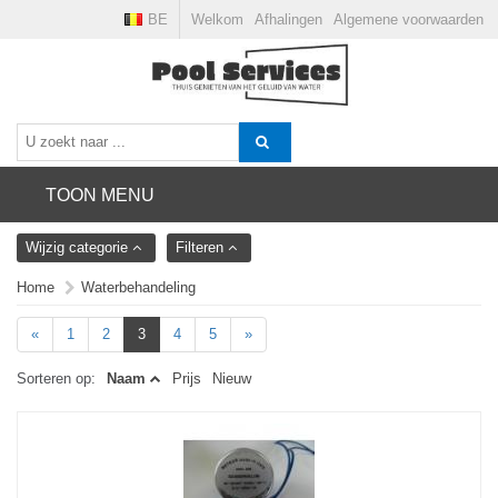
BE
Welkom
Afhalingen
Algemene voorwaarden
TOON MENU
Wijzig categorie
Filteren
Home
Waterbehandeling
«
1
2
3
4
5
»
Sorteren op:
Naam
Prijs
Nieuw