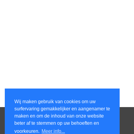
Wij maken gebruik van cookies om uw
surfervaring gemakkelijker en aangenamer te
Contacteer ons
maken en om de inhoud van onze website
beter af te stemmen op uw behoeften en
KenS services bv
voorkeuren.
Meer info...
Honsdonkstraat 25A