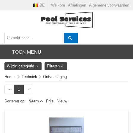
BE
Welkom
Afhalingen
Algemene voorwaarden
TOON MENU
Wijzig categorie
Filteren
Home
Techniek
Ontvochtiging
«
1
»
Sorteren op:
Naam
Prijs
Nieuw