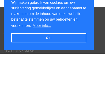
Wij maken gebruik van cookies om uw
surfervaring gemakkelijker en aangenamer te
Contacteer ons
maken en om de inhoud van onze website
beter af te stemmen op uw behoeften en
KenS services bv
voorkeuren.
Meer info...
Honsdonkstraat 25A
3120 Tremelo
Ok!
Tel. 016/60.93.00 - 0475/620.520
Email: info@poolservices.be
BTW BE 0727.544.441
Veel gestelde vragen
Afhalingen
Hoe een bestelling plaatsen
Toestellen monteren
Goederen terug sturen
Betaal mogelijkheden
Garantie voorwaarden fabrikanten