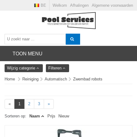
BE
Welkom
Afhalingen
Algemene voorwaarden
TOON MENU
Wijzig categorie
Filteren
Home
Reiniging
Automatisch
Zwembad robots
«
1
2
3
»
Sorteren op:
Naam
Prijs
Nieuw