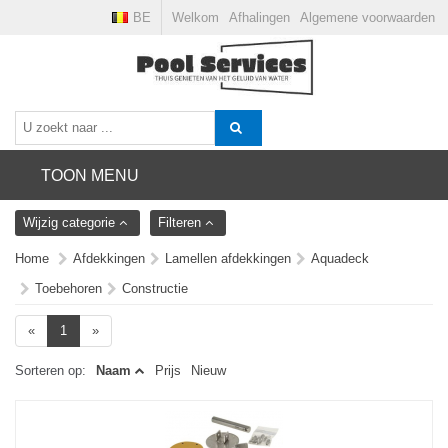
BE
Welkom
Afhalingen
Algemene voorwaarden
TOON MENU
Wijzig categorie
Filteren
Home
Afdekkingen
Lamellen afdekkingen
Aquadeck
Toebehoren
Constructie
«
1
»
Sorteren op:
Naam
Prijs
Nieuw