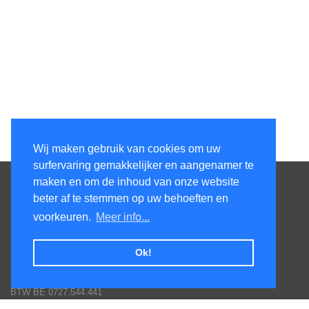
Wij maken gebruik van cookies om uw
surfervaring gemakkelijker en aangenamer te
Contacteer ons
maken en om de inhoud van onze website
beter af te stemmen op uw behoeften en
KenS services bv
voorkeuren.
Meer info...
Honsdonkstraat 25A
3120 Tremelo
Ok!
Tel. 016/60.93.00 - 0475/620.520
Email: info@poolservices.be
BTW BE 0727.544.441