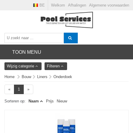
BE
Welkom
Afhalingen
Algemene voorwaarden
TOON MENU
Wijzig categorie
Filteren
Home
Bouw
Liners
Onderdoek
«
1
»
Sorteren op:
Naam
Prijs
Nieuw