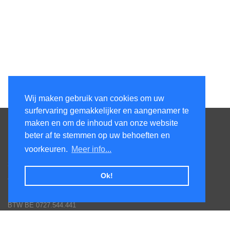
Wij maken gebruik van cookies om uw
surfervaring gemakkelijker en aangenamer te
Contacteer ons
maken en om de inhoud van onze website
beter af te stemmen op uw behoeften en
KenS services bv
voorkeuren.
Meer info...
Honsdonkstraat 25A
3120 Tremelo
Ok!
Tel. 016/60.93.00 - 0475/620.520
Email: info@poolservices.be
BTW BE 0727.544.441
Veel gestelde vragen