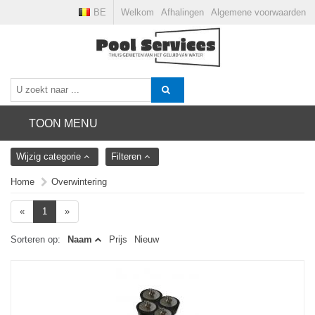
BE
Welkom
Afhalingen
Algemene voorwaarden
TOON MENU
Wijzig categorie
Filteren
Home
Overwintering
«
1
»
Sorteren op:
Naam
Prijs
Nieuw