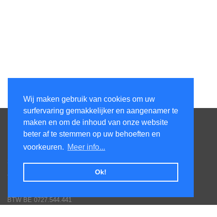
Wij maken gebruik van cookies om uw
surfervaring gemakkelijker en aangenamer te
Contacteer ons
maken en om de inhoud van onze website
beter af te stemmen op uw behoeften en
KenS services bv
voorkeuren.
Meer info...
Honsdonkstraat 25A
3120 Tremelo
Ok!
Tel. 016/60.93.00 - 0475/620.520
Email: info@poolservices.be
BTW BE 0727.544.441