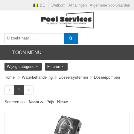
BE
Welkom
Afhalingen
Algemene voorwaarden
TOON MENU
Wijzig categorie
Filteren
Home
Waterbehandeling
Doseersystemen
Doseerpompen
«
1
»
Sorteren op:
Naam
Prijs
Nieuw