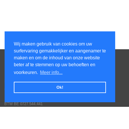
Wij maken gebruik van cookies om uw
surfervaring gemakkelijker en aangenamer te
Contacteer ons
maken en om de inhoud van onze website
beter af te stemmen op uw behoeften en
KenS services bv
voorkeuren.
Meer info...
Honsdonkstraat 25A
3120 Tremelo
Ok!
Tel. 016/60.93.00 - 0475/620.520
Email: info@poolservices.be
BTW BE 0727.544.441
Veel gestelde vragen
Hoe een bestelling plaatsen