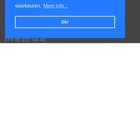
KenS services bv
voorkeuren.
Meer info...
Honsdonkstraat 25A
3120 Tremelo
Ok!
Tel. 016/60.93.00 - 0475/620.520
Email: info@poolservices.be
BTW BE 0727.544.441
Veel gestelde vragen
Hoe een bestelling plaatsen
Afhalingen
Toestellen monteren
Goederen terug sturen
Betaal mogelijkheden
Garantie voorwaarden fabrikanten
Inschrijven nieuws en promotie brieven
Volg ons op