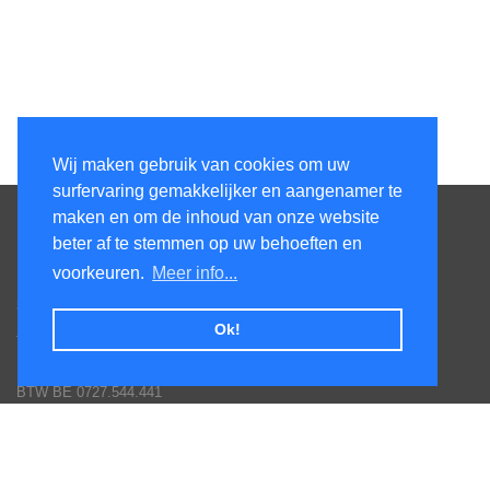
Wij maken gebruik van cookies om uw
surfervaring gemakkelijker en aangenamer te
Contacteer ons
maken en om de inhoud van onze website
beter af te stemmen op uw behoeften en
KenS services bv
voorkeuren.
Meer info...
Honsdonkstraat 25A
3120 Tremelo
Ok!
Tel. 016/60.93.00 - 0475/620.520
Email: info@poolservices.be
BTW BE 0727.544.441
Veel gestelde vragen
Hoe een bestelling plaatsen