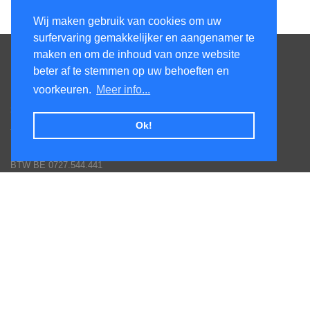
Wij maken gebruik van cookies om uw
surfervaring gemakkelijker en aangenamer te
Contacteer ons
maken en om de inhoud van onze website
beter af te stemmen op uw behoeften en
KenS services bv
voorkeuren.
Meer info...
Honsdonkstraat 25A
3120 Tremelo
Ok!
Tel. 016/60.93.00 - 0475/620.520
Email: info@poolservices.be
BTW BE 0727.544.441
Veel gestelde vragen
Hoe een bestelling plaatsen
Afhalingen
Toestellen monteren
Goederen terug sturen
Betaal mogelijkheden
Garantie voorwaarden fabrikanten