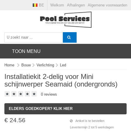
BE
Welkom
Afhalingen
Algemene voorwaarden
TOON MENU
Home
Bouw
Verlichting
Led
Installatiekit 2-delig voor Mini
schijnwerper Seamaid (ondergronds)
0 reviews
ELDERS GOEDKOPER? KLIK HIER
€ 24.56
Artikel is te bestellen
Levertermijn 2 tot 5 werkdagen