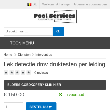
BE
Welkom
Afhalingen
Algemene voorwaarden
TOON MENU
Home
Diensten
Interventies
Lek detectie dmv druktesten per leiding
0 reviews
ELDERS GOEDKOPER? KLIK HIER
€ 150.00
In voorraad
BESTEL NU