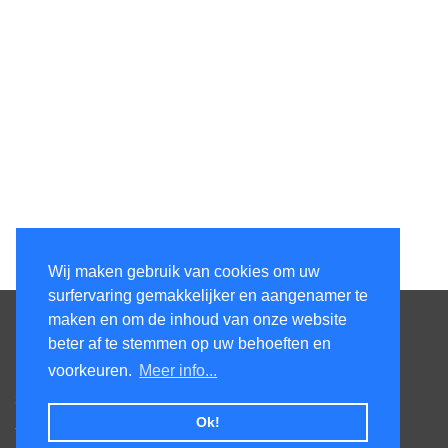
Wij maken gebruik van cookies om uw
surfervaring gemakkelijker en aangenamer te
Contacteer ons
maken en om de inhoud van onze website
beter af te stemmen op uw behoeften en
KenS services bv
voorkeuren.
Meer info...
Honsdonkstraat 25A
3120 Tremelo
Ok!
Tel. 016/60.93.00 - 0475/620.520