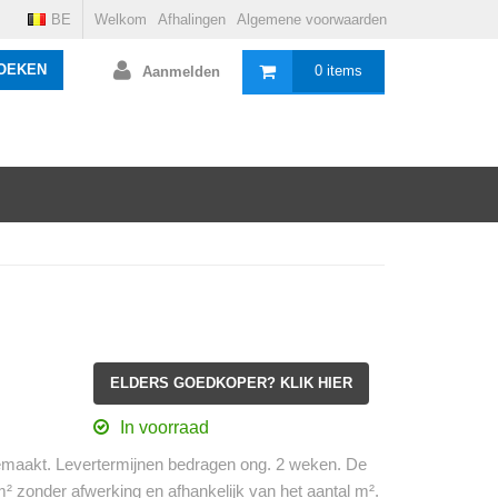
BE
Welkom
Afhalingen
Algemene voorwaarden
OEKEN
0 items
Aanmelden
ELDERS GOEDKOPER? KLIK HIER
In voorraad
maakt. Levertermijnen bedragen ong. 2 weken. De
/m² zonder afwerking en afhankelijk van het aantal m².