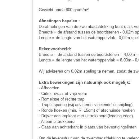
Gewicht: circa 600 gram/m².
Afmetingen bepalen :
De afmetingen van de zwembadafdekking kunt u als vol
Breedte = de afstand tussen de boordstenen - 0,02m sp
Lengte = de lengte van het wateroppervlak - 0,02m spel
Rekenvoorbeeld:
Breedte = de afstand tussen de boordstenen = 4,00m 
Lengte = de lengte van het wateroppervlak = 8,00m - 
Wij adviseren om 0,02m speling te nemen, zodat de zwemb
Extra bewerkingen zijn natuurlijk ook mogelijk:
- Afboorden
- Cirkel, ovaal of vrije vorm
- Romeinse of rechte trap
- Trapuitsparing (wij adviseren 'vloeiende' uitsnijding)
- Ronde hoeken (min. R=15cm) of afschuinde hoeken
- Drijver aan kopkant met uittrekkoord (leading edge)
- Alleen uittrekkoord
- Gaas aan achterkant in plaats van bevestigingslinten
Om de levensduur van de zwembadafdekking te verlenge