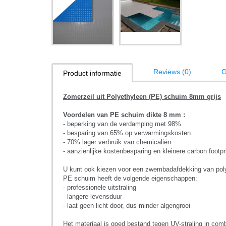
Reviews (0)
G
Product informatie
Zomerzeil uit Polyethyleen (PE) schuim 8mm grijs
Voordelen van PE schuim dikte 8 mm :
- beperking van de verdamping met 98%
- besparing van 65% op verwarmingskosten
- 70% lager verbruik van chemicaliën
- aanzienlijke kostenbesparing en kleinere carbon footpr
U kunt ook kiezen voor een zwembadafdekking van pol
PE schuim heeft de volgende eigenschappen:
- professionele uitstraling
- langere levensduur
- laat geen licht door, dus minder algengroei
Het materiaal is goed bestand tegen UV-straling in com