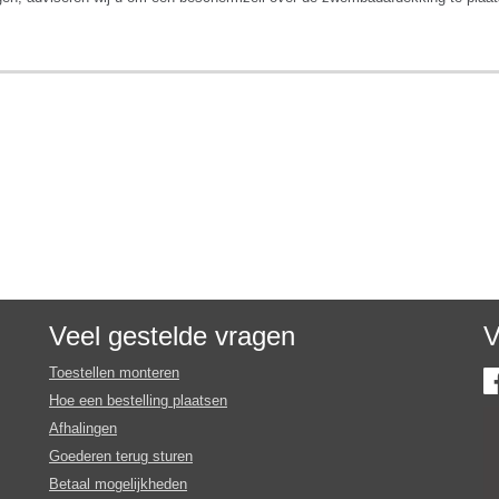
Veel gestelde vragen
V
Toestellen monteren
Hoe een bestelling plaatsen
Afhalingen
Goederen terug sturen
Betaal mogelijkheden