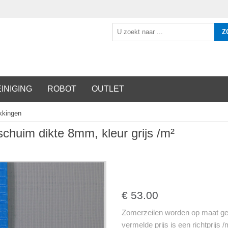
Z
INIGING
ROBOT
OUTLET
kkingen
schuim dikte 8mm, kleur grijs /m²
€ 53.00
Zomerzeilen worden op maat ge
vermelde prijs is een richtprijs 