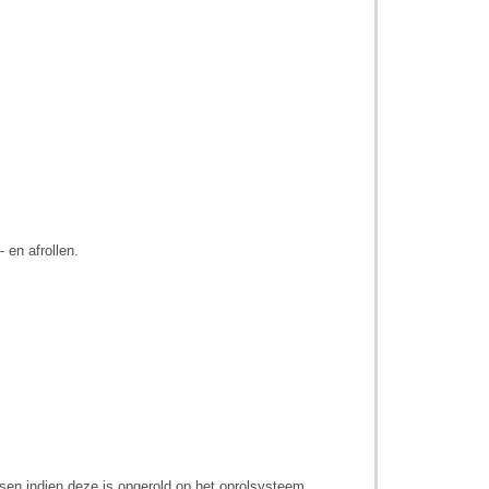
 en afrollen.
en indien deze is opgerold op het oprolsysteem.