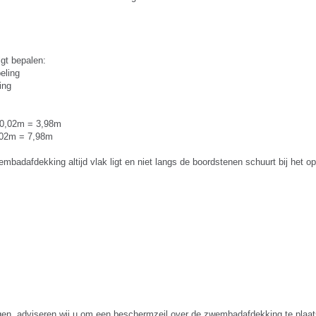
gt bepalen:
eling
ing
- 0,02m = 3,98m
0,02m = 7,98m
adafdekking altijd vlak ligt en niet langs de boordstenen schuurt bij het op-
n, adviseren wij u om een beschermzeil over de zwembadafdekking te plaats