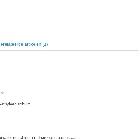
erelateerde artikelen (1)
int
yethyleen schuim.
binatie met chloor en daardoor erg duurzaam.