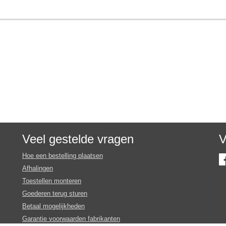
Veel gestelde vragen
V
Hoe een bestelling plaatsen
Afhalingen
Toestellen monteren
Goederen terug sturen
Betaal mogelijkheden
Garantie voorwaarden fabrikanten