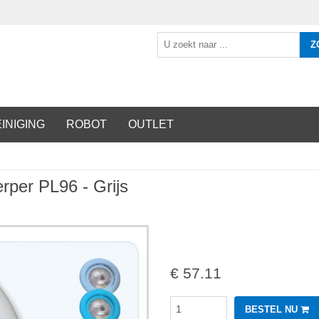
Z
INIGING
ROBOT
OUTLET
rper PL96 - Grijs
€ 57.11
BESTEL NU