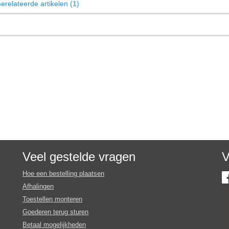
erelateerde artikelen (1)
Veel gestelde vragen
V
Hoe een bestelling plaatsen
Afhalingen
Toestellen monteren
Goederen terug sturen
Betaal mogelijkheden