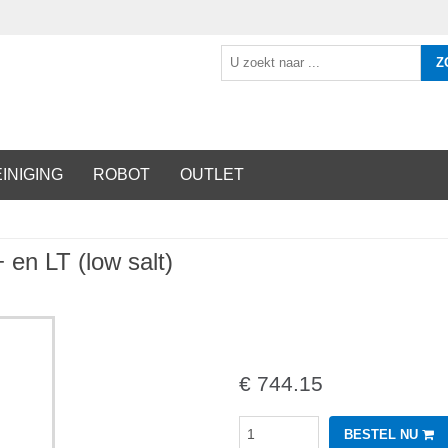
Z
INIGING
ROBOT
OUTLET
en LT (low salt)
€ 744.15
BESTEL NU