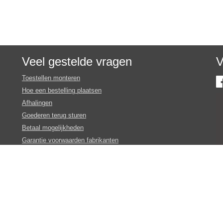
Veel gestelde vragen
V
Toestellen monteren
Hoe een bestelling plaatsen
Afhalingen
Goederen terug sturen
Betaal mogelijkheden
Garantie voorwaarden fabrikanten
Inschrijven nieuws en promotie brieven