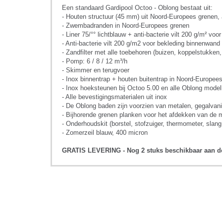
Een standaard Gardipool Octoo - Oblong bestaat uit:
- Houten structuur (45 mm) uit Noord-Europees grenen,
- Zwembadranden in Noord-Europees grenen
- Liner 75/°° lichtblauw + anti-bacterie vilt 200 g/m² vo
- Anti-bacterie vilt 200 g/m2 voor bekleding binnenwand (
- Zandfilter met alle toebehoren (buizen, koppelstukken,
- Pomp: 6 / 8 / 12 m³/h
- Skimmer en terugvoer
- Inox binnentrap + houten buitentrap in Noord-Europee
- Inox hoeksteunen bij Octoo 5.00 en alle Oblong modell
- Alle bevestigingsmaterialen uit inox
- De Oblong baden zijn voorzien van metalen, gegalvani
- Bijhorende grenen planken voor het afdekken van de me
- Onderhoudskit (borstel, stofzuiger, thermometer, slan
- Zomerzeil blauw, 400 micron
GRATIS LEVERING - Nog 2 stuks beschikbaar aan dez