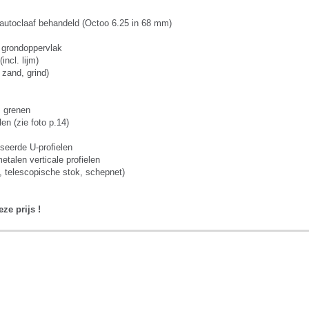
 autoclaaf behandeld (Octoo 6.25 in 68 mm)
or grondoppervlak
incl. lijm)
 zand, grind)
s grenen
en (zie foto p.14)
seerde U-profielen
talen verticale profielen
g, telescopische stok, schepnet)
e prijs !