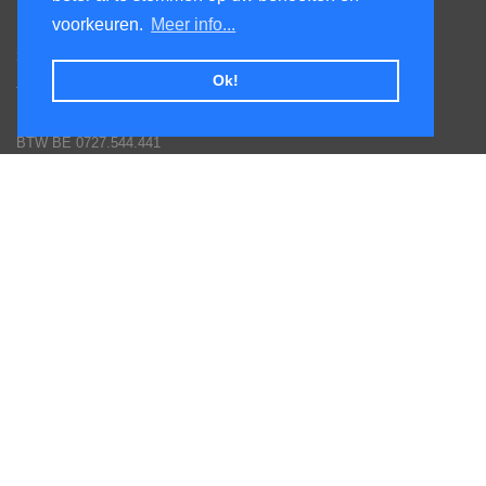
KenS services bv
voorkeuren.
Meer info...
Honsdonkstraat 25A
3120 Tremelo
Ok!
Tel. 016/60.93.00 - 0475/620.520
Email: info@poolservices.be
BTW BE 0727.544.441
Veel gestelde vragen
Hoe een bestelling plaatsen
Afhalingen
Toestellen monteren
Goederen terug sturen
Betaal mogelijkheden
Garantie voorwaarden fabrikanten
Inschrijven nieuws en promotie brieven
Volg ons op