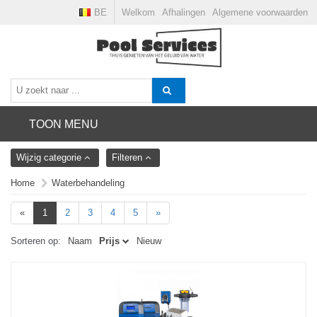
BE
Welkom
Afhalingen
Algemene voorwaarden
TOON MENU
Wijzig categorie
Filteren
Home
Waterbehandeling
«
1
2
3
4
5
»
Sorteren op:
Naam
Prijs
Nieuw