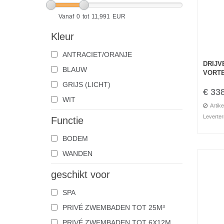
Vanaf
0
tot
11,991
EUR
Kleur
ANTRACIET/ORANJE
DRIJV
BLAUW
VORTE
GRIJS (LICHT)
€ 33
WIT
Artike
Leverter
Functie
BODEM
WANDEN
geschikt voor
SPA
PRIVÉ ZWEMBADEN TOT 25M³
PRIVÉ ZWEMBADEN TOT 6X12M