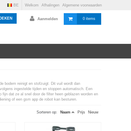
BE
Welkom
Afhalingen
Algemene voorwaarden
OEKEN
0 items
Aanmelden
 bodem reinigt en stofzuigt. Dit vuil wordt dan
n volgens ingestelde tijden en stoppen automatisch. Een
 fijn dat ze al snel door de filter heen geblazen worden en
iening of een gsm app de robot kan besturen.
Sorteren op:
Naam
Prijs
Nieuw