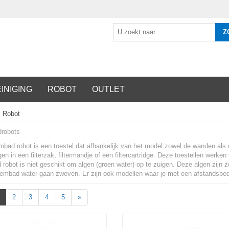
Z
INIGING
ROBOT
OUTLET
Robot
robots
ad robot is een toestel dat afhankelijk van het model zowel de wanden als de
n in een filterzak, filtermandje of een filtercartridge. Deze toestellen werke
obot is niet geschikt om algen (groen water) op te zuigen. Deze algen zijn zo
wembad water gaan zweven. Er zijn ook modellen waar je met een afstandsbed
2
3
4
5
»