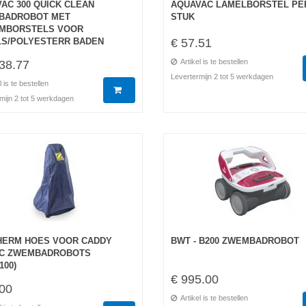
AC 300 QUICK CLEAN
AQUAVAC LAMELBORSTEL PE
BADROBOT MET
STUK
IMBORSTELS VOOR
S/POLYESTERR BADEN
€ 57.51
Artikel is te bestellen
38.77
Levertermijn 2 tot 5 werkdagen
l is te bestellen
mijn 2 tot 5 werkdagen
HERM HOES VOOR CADDY
BWT - B200 ZWEMBADROBOT
AC ZWEMBADROBOTS
100)
€ 995.00
.00
Artikel is te bestellen