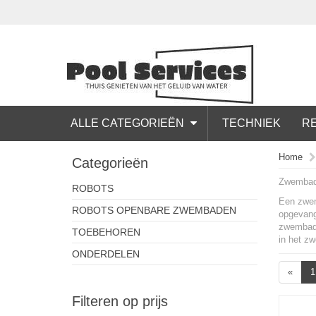
ALLE CATEGORIEËN
TECHNIEK
RE
Home
Categorieën
Zwembad
ROBOTS
Een zwemb
ROBOTS OPENBARE ZWEMBADEN
opgevange
zwembad r
TOEBEHOREN
in het z
ONDERDELEN
«
1
Filteren op prijs