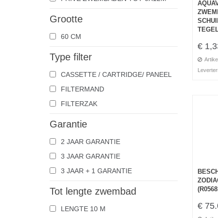
AQUAV
ZWEM
Grootte
SCHU
TEGEL
60 CM
€ 1,3
Type filter
Artike
Leverter
CASSETTE / CARTRIDGE/ PANEEL
FILTERMAND
FILTERZAK
Garantie
2 JAAR GARANTIE
3 JAAR GARANTIE
3 JAAR + 1 GARANTIE
BESC
ZODI
(R0568
Tot lengte zwembad
€ 75
LENGTE 10 M