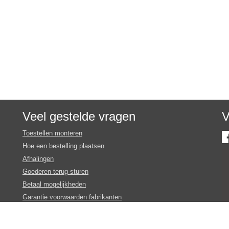
Veel gestelde vragen
V
Toestellen monteren
Hoe een bestelling plaatsen
Afhalingen
Goederen terug sturen
Betaal mogelijkheden
Garantie voorwaarden fabrikanten
Inschrijven nieuws en promotie brieven