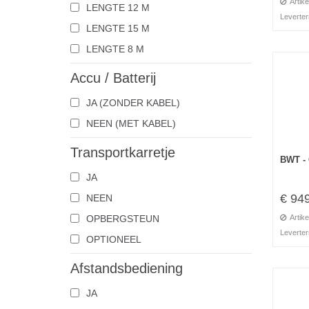
Artike
LENGTE 12 M
Leverter
LENGTE 15 M
LENGTE 8 M
Accu / Batterij
JA (ZONDER KABEL)
NEEN (MET KABEL)
Transportkarretje
BWT -
JA
€ 94
NEEN
OPBERGSTEUN
Artike
Leverter
OPTIONEEL
Afstandsbediening
JA