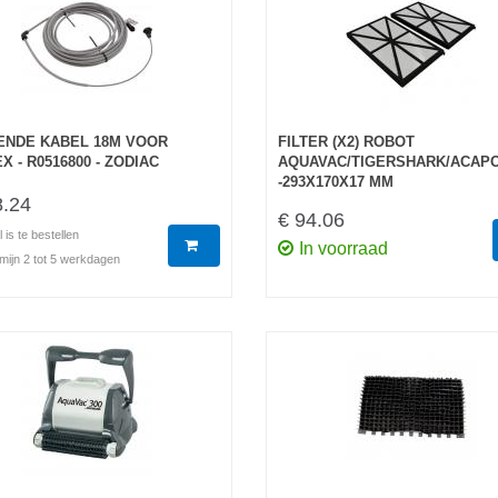
ENDE KABEL 18M VOOR
FILTER (X2) ROBOT
X - R0516800 - ZODIAC
AQUAVAC/TIGERSHARK/ACAP
-293X170X17 MM
8.24
€ 94.06
l is te bestellen
In voorraad
mijn 2 tot 5 werkdagen