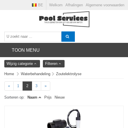
BE
Welkom
Afhalingen
Algemene voorwaarden
TOON MENU
Wijzig categorie
Filteren
Home
Waterbehandeling
Zoutelektrolyse
«
1
2
3
»
Sorteren op:
Naam
Prijs
Nieuw