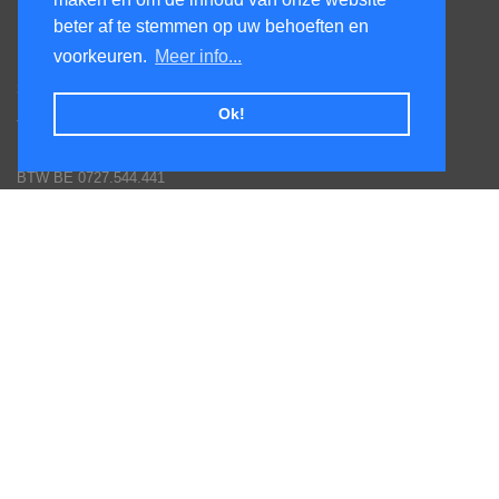
Contacteer ons
beter af te stemmen op uw behoeften en
KenS services bv
voorkeuren.
Meer info...
Honsdonkstraat 25A
3120 Tremelo
Ok!
Tel. 016/60.93.00 - 0475/620.520
Email: info@poolservices.be
BTW BE 0727.544.441
Veel gestelde vragen
Hoe een bestelling plaatsen
Afhalingen
Toestellen monteren
Goederen terug sturen
Betaal mogelijkheden
Garantie voorwaarden fabrikanten
Inschrijven nieuws en promotie brieven
Volg ons op