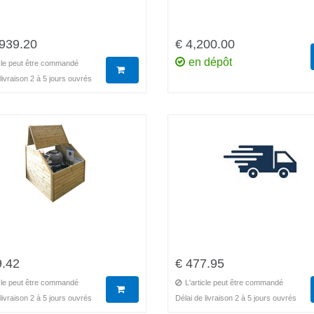
,939.20
€ 4,200.00
en dépôt
icle peut être commandé
livraison 2 à 5 jours ouvrés
9.42
€ 477.95
icle peut être commandé
L'article peut être commandé
livraison 2 à 5 jours ouvrés
Délai de livraison 2 à 5 jours ouvrés