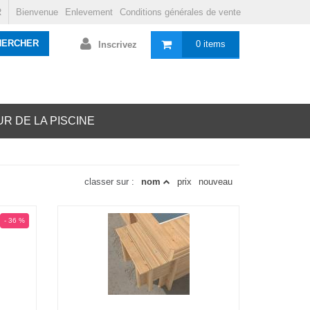
R
Bienvenue
Enlevement
Conditions générales de vente
HERCHER
0 items
Inscrivez
R DE LA PISCINE
classer sur :
nom
prix
nouveau
- 36 %