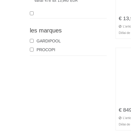
Vanaf
478
tot
13,940
EUR
€ 13
L'art
les marques
Délai de 
GARDIPOOL
PROCOPI
€ 84
L'art
Délai de 