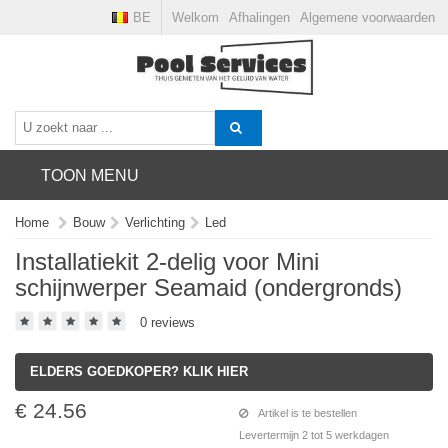
BE
Welkom
Afhalingen
Algemene voorwaarden
TOON MENU
Home
Bouw
Verlichting
Led
Installatiekit 2-delig voor Mini
schijnwerper Seamaid (ondergronds)
0 reviews
ELDERS GOEDKOPER? KLIK HIER
€ 24.56
Artikel is te bestellen
Levertermijn 2 tot 5 werkdagen