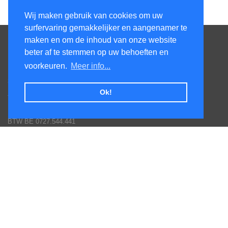
Wij maken gebruik van cookies om uw
surfervaring gemakkelijker en aangenamer te
Contacteer ons
maken en om de inhoud van onze website
beter af te stemmen op uw behoeften en
KenS services bv
voorkeuren.
Meer info...
Honsdonkstraat 25A
3120 Tremelo
Ok!
Tel. 016/60.93.00 - 0475/620.520
Email: info@poolservices.be
BTW BE 0727.544.441
Veel gestelde vragen
Hoe een bestelling plaatsen
Afhalingen
Toestellen monteren
Goederen terug sturen
Betaal mogelijkheden
Garantie voorwaarden fabrikanten