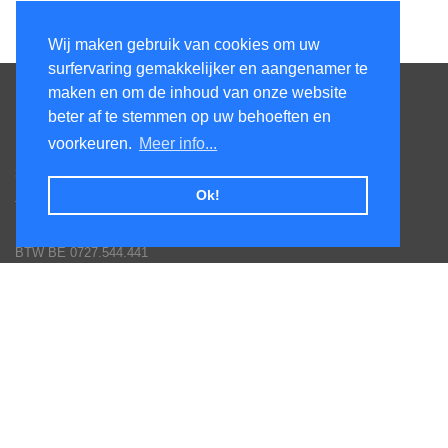
Wij maken gebruik van cookies om uw
surfervaring gemakkelijker en aangenamer te
Contacteer ons
maken en om de inhoud van onze website
beter af te stemmen op uw behoeften en
KenS services bv
voorkeuren.
Meer info...
Honsdonkstraat 25A
3120 Tremelo
Ok!
Tel. 016/60.93.00 - 0475/620.520
Email: info@poolservices.be
BTW BE 0727.544.441
Veel gestelde vragen
Hoe een bestelling plaatsen
Afhalingen
Toestellen monteren
Goederen terug sturen
Betaal mogelijkheden