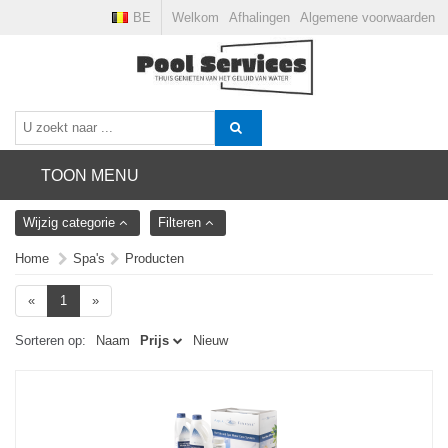
BE
Welkom
Afhalingen
Algemene voorwaarden
TOON MENU
Wijzig categorie
Filteren
Home
Spa's
Producten
«
1
»
Sorteren op:
Naam
Prijs
Nieuw