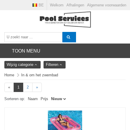
BE
Welkom
Afhalingen
Algemene voorwaarden
TOON MENU
Wijzig categorie
Filteren
Home
In & om het zwembad
«
1
2
»
Sorteren op:
Naam
Prijs
Nieuw