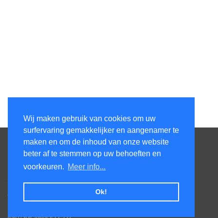
Wij maken gebruik van cookies om uw
surfervaring gemakkelijker en aangenamer te
Contacteer ons
maken en om de inhoud van onze website
beter af te stemmen op uw behoeften en
KenS services bv
voorkeuren.
Meer info...
Honsdonkstraat 25A
3120 Tremelo
Ok!
Tel. 016/60.93.00 - 0475/620.520
Email: info@poolservices.be