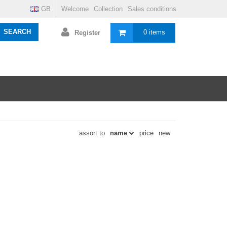
GB
Welcome
Collection
Sales conditions
SEARCH
0 items
Register
assort to
name
price
new