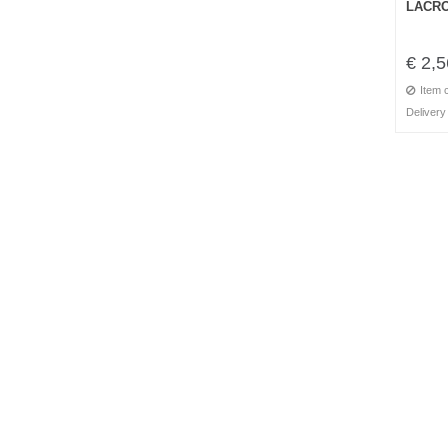
LACRO
€ 2,5
Item 
Delivery