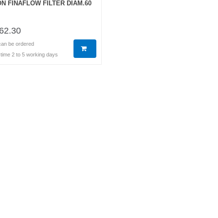
N FINAFLOW FILTER DIAM.60
62.30
can be ordered
 time 2 to 5 working days