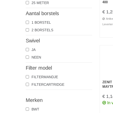
400
25 METER
€ 1,2
Aantal borstels
Artike
1 BORSTEL
Leverter
2 BORSTELS
Swivel
JA
NEEN
Filter model
FILTERMANDJE
ZENIT
FILTERCARTRIDGE
MAYTR
€ 1,1
Merken
In 
BWT