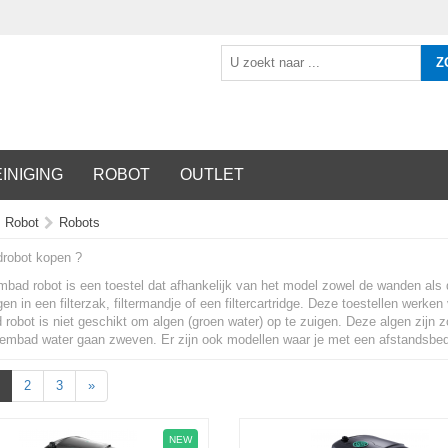
Z
INIGING
ROBOT
OUTLET
Robot
Robots
robot kopen ?
ad robot is een toestel dat afhankelijk van het model zowel de wanden als de
n in een filterzak, filtermandje of een filtercartridge. Deze toestellen werke
obot is niet geschikt om algen (groen water) op te zuigen. Deze algen zijn zo
wembad water gaan zweven. Er zijn ook modellen waar je met een afstandsbed
2
3
»
NEW