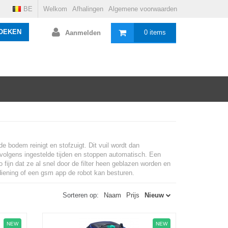
BE
Welkom
Afhalingen
Algemene voorwaarden
OEKEN
0 items
Aanmelden
 bodem reinigt en stofzuigt. Dit vuil wordt dan
n volgens ingestelde tijden en stoppen automatisch. Een
 fijn dat ze al snel door de filter heen geblazen worden en
iening of een gsm app de robot kan besturen.
Sorteren op:
Naam
Prijs
Nieuw
NEW
NEW