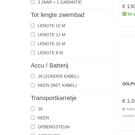
3 JAAR + 1 GARANTIE
€ 13
Tot lengte zwembad
In 
LENGTE 10 M
LENGTE 12 M
LENGTE 15 M
LENGTE 8 M
Accu / Batterij
JA (ZONDER KABEL)
DOLPH
NEEN (MET KABEL)
Transportkarretje
€ 1,0
JA
Artike
Leverter
NEEN
OPBERGSTEUN