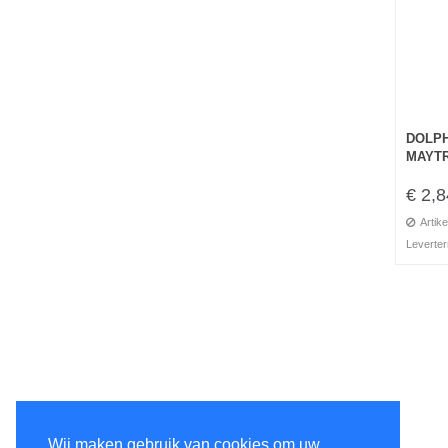
DOLPH
MAYTR
€ 2,8
Artike
Leverter
Wij maken gebruik van cookies om uw