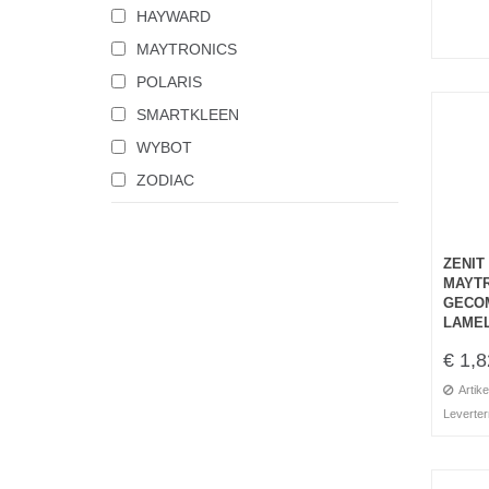
HAYWARD
MAYTRONICS
POLARIS
SMARTKLEEN
WYBOT
ZODIAC
ZENIT
MAYTR
GECO
LAMEL
€ 1,8
Artike
Leverter