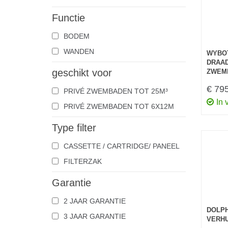
Functie
BODEM
WANDEN
WYBOT
DRAAD
geschikt voor
ZWEMB
€ 79
PRIVÉ ZWEMBADEN TOT 25M³
In 
PRIVÉ ZWEMBADEN TOT 6X12M
Type filter
CASSETTE / CARTRIDGE/ PANEEL
FILTERZAK
Garantie
2 JAAR GARANTIE
DOLPH
3 JAAR GARANTIE
VERH