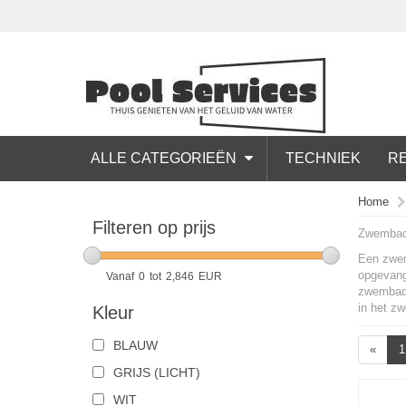
ALLE CATEGORIEËN
TECHNIEK
RE
Home
Filteren op prijs
Zwembad
Een zwemb
opgevange
Vanaf
0
tot
2,846
EUR
zwembad r
in het z
Kleur
BLAUW
«
1
GRIJS (LICHT)
WIT